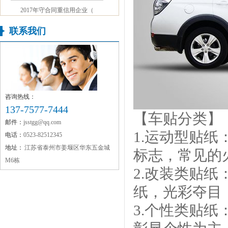
2017年守合同重信用企业（
联系我们
咨询热线：
137-7577-7444
【车贴分类】
邮件：
jsstgg@qq.com
1.运动型贴
电话：
0523-82512345
地址：
江苏省泰州市姜堰区华东五金城
标志，常见的
M6栋
2.改装类贴
纸，光彩夺目
3.个性类贴