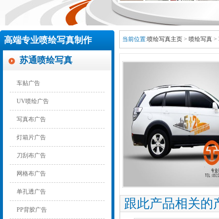
高端专业喷绘写真制作
当前位置:
喷绘写真主页
>
喷绘写真
>
苏通喷绘写真
车贴广告
UV喷绘广告
写真布广告
灯箱片广告
刀刮布广告
网格布广告
单孔透广告
跟此产品相关的
PP背胶广告