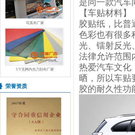
是同一款汽车
【车贴材料】
胶贴纸，比普
写真布厂家
色彩也有很多
光、镭射反光
法律允许范围
热爱汽车文化
UV无网内光刀刮布厂家
晒，所以车贴
荣誉资质
胶的耐久性功