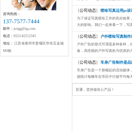
[
公司动态
]
喷绘写真运用ps
咨询热线：
为了保证写真喷绘工作的良好效果
137-7577-7444
大的影响。我们一起来看一下，写真喷
邮件：
jsstgg@qq.com
电话：
0523-82512345
[
公司动态
]
户外喷绘写真制作
地址：
江苏省泰州市姜堰区华东五金城
户外广告的形式可谓是多种多样，
M6栋
备，高性能的户外写真机与优质的户外
[
公司动态
]
车身广告制作是品
车身广告是一个新崛起的流动媒体
据统计每辆车在市区中行驶平均每天有
苏通，坚持做良心产品！