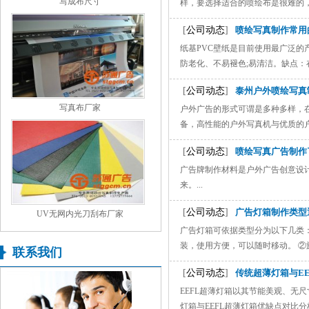
写成布尺寸
样，要选择适合的喷绘布是很难的，所
[
公司动态
]
喷绘写真制作常用
纸基PVC壁纸是目前使用最广泛
防老化、不易褪色;易清洁。缺点：在
[
公司动态
]
泰州户外喷绘写真
写真布厂家
户外广告的形式可谓是多种多样，
备，高性能的户外写真机与优质的户外
[
公司动态
]
喷绘写真广告制作
广告牌制作材料是户外广告创意设
来。...
[
公司动态
]
广告灯箱制作类型
UV无网内光刀刮布厂家
广告灯箱可依据类型分为以下几类
装，使用方便，可以随时移动。 ②旋
联系我们
[
公司动态
]
传统超薄灯箱与E
EEFL超薄灯箱以其节能美观、无
灯箱与EEFL超薄灯箱优缺点对比分析：