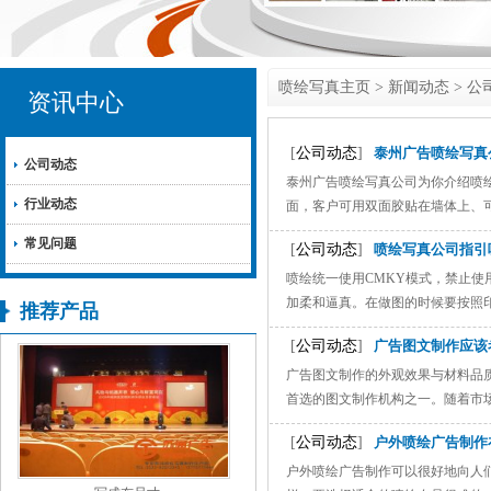
喷绘写真主页
>
新闻动态
>
公
资讯中心
[
公司动态
]
泰州广告喷绘写真
公司动态
泰州广告喷绘写真公司为你介绍喷绘
行业动态
面，客户可用双面胶贴在墙体上、可多
常见问题
[
公司动态
]
喷绘写真公司指引
喷绘统一使用CMKY模式，禁止使
加柔和逼真。在做图的时候要按照印
推荐产品
[
公司动态
]
广告图文制作应该
广告图文制作的外观效果与材料品
首选的图文制作机构之一。随着市场上
[
公司动态
]
户外喷绘广告制作
户外喷绘广告制作可以很好地向人